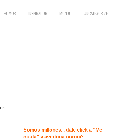
HUMOR
INSPIRADOR
MUNDO
UNCATEGORIZED
nos
Somos millones... dale click a "Me
gusta" y averigua porqué