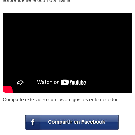
sorprendente le ocurrió a mamá.
Comparte este video con tus amigos, es enternecedor.