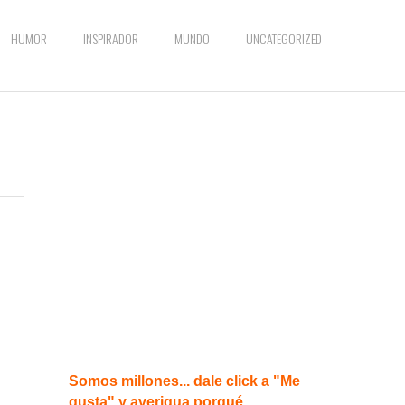
HUMOR
INSPIRADOR
MUNDO
UNCATEGORIZED
Somos millones... dale click a "Me
gusta" y averigua porqué