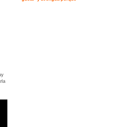
uy
rla