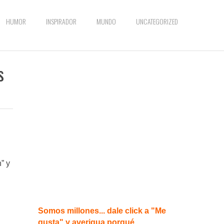
HUMOR
INSPIRADOR
MUNDO
UNCATEGORIZED
s
” y
Somos millones... dale click a "Me
gusta" y averigua porqué