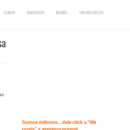
HUMOR
INSPIRADOR
MUNDO
UNCATEGORIZED
sa
an
o
Somos millones... dale click a "Me
gusta" y averigua porqué