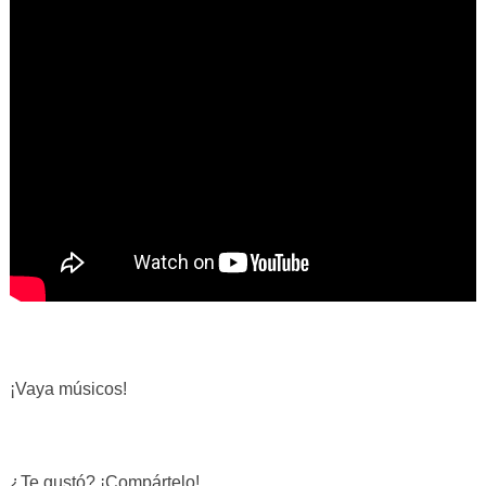
¡Vaya músicos!
¿Te gustó? ¡Compártelo!