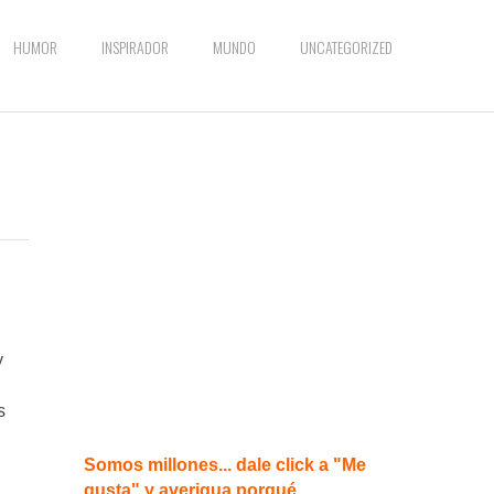
HUMOR
INSPIRADOR
MUNDO
UNCATEGORIZED
y
s
Somos millones... dale click a "Me
gusta" y averigua porqué