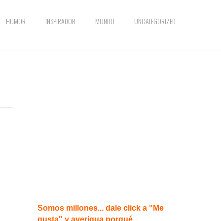
HUMOR
INSPIRADOR
MUNDO
UNCATEGORIZED
Somos millones... dale click a "Me
gusta" y averigua porqué