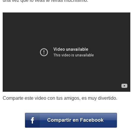
una vez que lo veas te reirás muchísimo.
Comparte este video con tus amigos, es muy divertido.