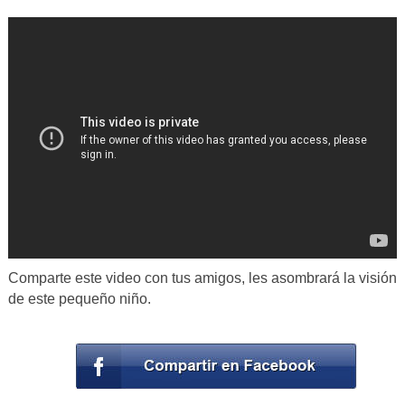
Comparte este video con tus amigos, les asombrará la visión
de este pequeño niño.