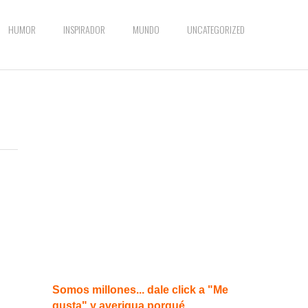
HUMOR
INSPIRADOR
MUNDO
UNCATEGORIZED
Somos millones... dale click a "Me
gusta" y averigua porqué