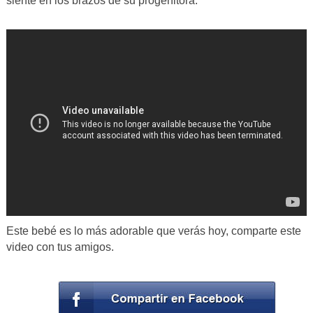
siente en los brazos de su progenitora.
Este bebé es lo más adorable que verás hoy, comparte este
video con tus amigos.