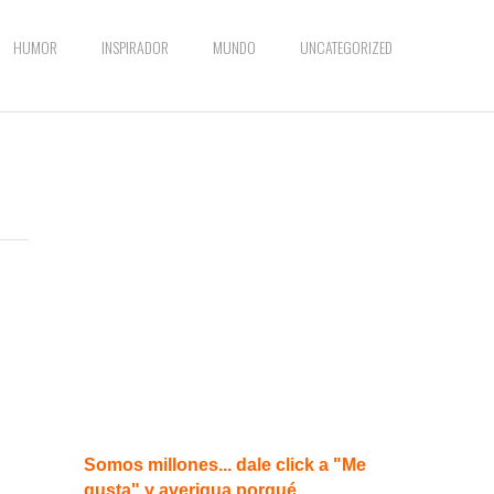
HUMOR
INSPIRADOR
MUNDO
UNCATEGORIZED
Somos millones... dale click a "Me
gusta" y averigua porqué