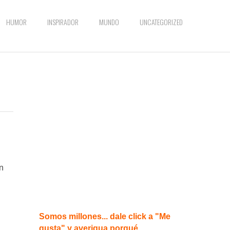
HUMOR
INSPIRADOR
MUNDO
UNCATEGORIZED
n
Somos millones... dale click a "Me
gusta" y averigua porqué