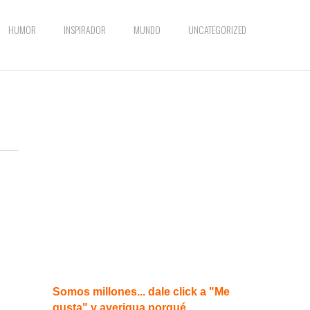
HUMOR
INSPIRADOR
MUNDO
UNCATEGORIZED
Somos millones... dale click a "Me
gusta" y averigua porqué