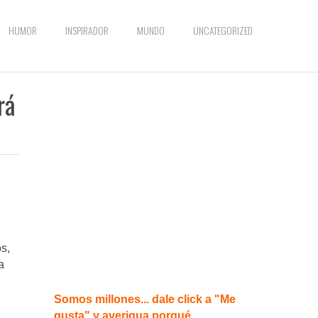
HUMOR
INSPIRADOR
MUNDO
UNCATEGORIZED
rá
os,
a
Somos millones... dale click a "Me
gusta" y averigua porqué