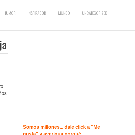
HUMOR
INSPIRADOR
MUNDO
UNCATEGORIZED
ja
to
años
Somos millones... dale click a "Me
gusta" y averigua porqué