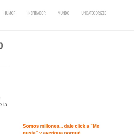
HUMOR
INSPIRADOR
MUNDO
UNCATEGORIZED
o
o
e la
Somos millones... dale click a "Me
gusta" y averigua porqué