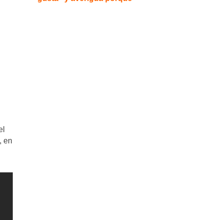
el
, en