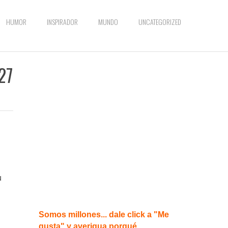
HUMOR
INSPIRADOR
MUNDO
UNCATEGORIZED
27
u
Somos millones... dale click a "Me
gusta" y averigua porqué