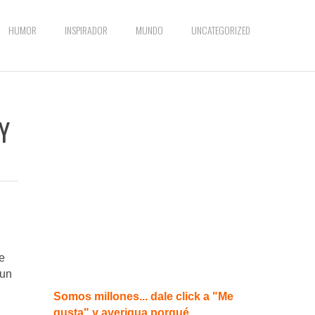
HUMOR
INSPIRADOR
MUNDO
UNCATEGORIZED
 Y
e
 un
Somos millones... dale click a "Me
gusta" y averigua porqué