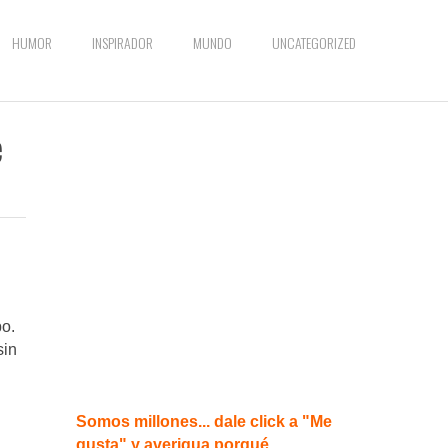
HUMOR
INSPIRADOR
MUNDO
UNCATEGORIZED
e
po.
sin
Somos millones... dale click a "Me
gusta" y averigua porqué