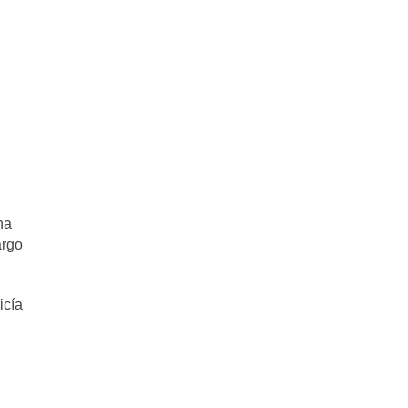
na
argo
icía