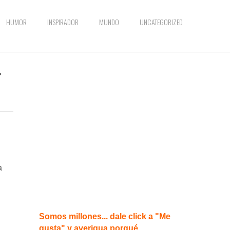
HUMOR
INSPIRADOR
MUNDO
UNCATEGORIZED
r
a
Somos millones... dale click a "Me
gusta" y averigua porqué