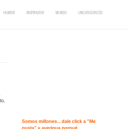
HUMOR
INSPIRADOR
MUNDO
UNCATEGORIZED
a
to,
Somos millones... dale click a "Me
gusta" y averigua porqué