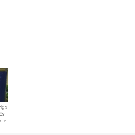
rige
Es
nte