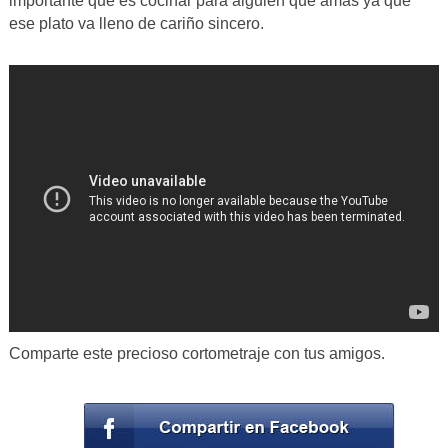
importante que es cocinar para alguien que amas ya que
ese plato va lleno de cariño sincero.
Comparte este precioso cortometraje con tus amigos.