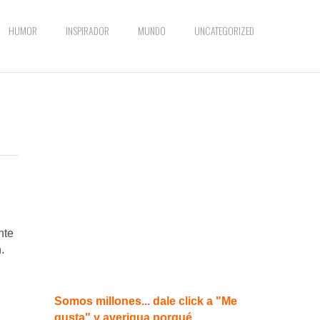
HUMOR
INSPIRADOR
MUNDO
UNCATEGORIZED
nte
.
Somos millones... dale click a "Me
gusta" y averigua porqué