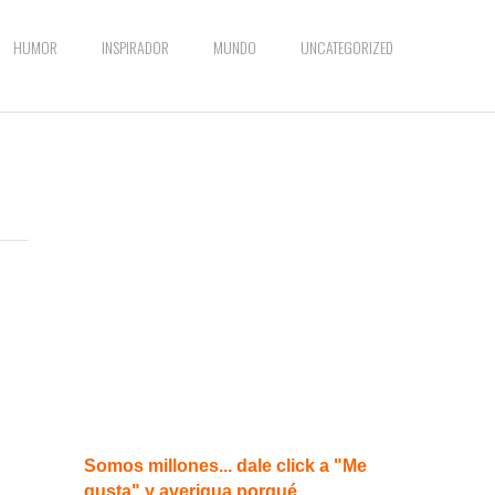
HUMOR
INSPIRADOR
MUNDO
UNCATEGORIZED
Somos millones... dale click a "Me
gusta" y averigua porqué