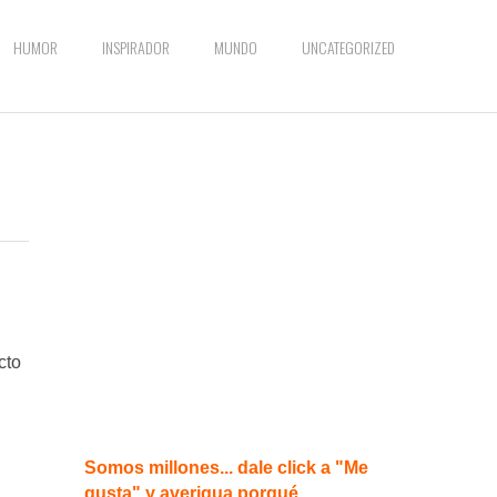
HUMOR
INSPIRADOR
MUNDO
UNCATEGORIZED
cto
Somos millones... dale click a "Me
gusta" y averigua porqué