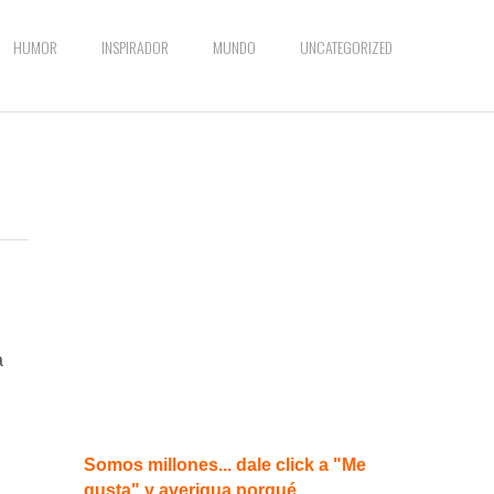
HUMOR
INSPIRADOR
MUNDO
UNCATEGORIZED
a
Somos millones... dale click a "Me
gusta" y averigua porqué