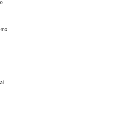
io
como
al