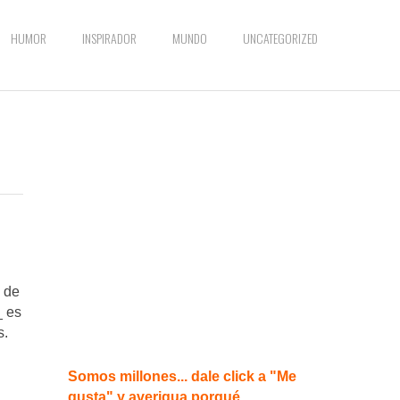
HUMOR
INSPIRADOR
MUNDO
UNCATEGORIZED
o de
_ es
s.
Somos millones... dale click a "Me
gusta" y averigua porqué