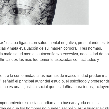
as” estaba ligada con salud mental negativa, presentando estré
ias y mala evaluación de su imagen corporal. Tres normas,
 la mala salud mental: autoconfianza excesiva, necesidad de p
últimas dos las más fuertemente asociadas con actitudes y
e entre la conformidad a las normas de masculinidad predomina
señaló el principal autor del estudio, el psicólogo y profesor d
ismo es una injusticia social que es dañina para todos, incluye
portamientos sexistas tendían a no buscar ayuda en sus
idea de que los hombres no pueden ser “débiles” y buscar ayud