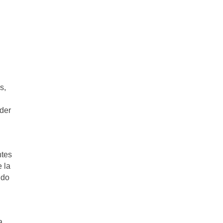
s,
oder
ntes
e la
ndo
a