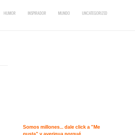
HUMOR
INSPIRADOR
MUNDO
UNCATEGORIZED
Somos millones... dale click a "Me
gusta" y averigua porqué