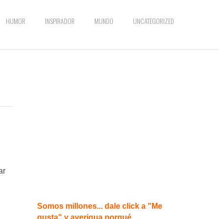
HUMOR
INSPIRADOR
MUNDO
UNCATEGORIZED
ar
Somos millones... dale click a "Me
gusta" y averigua porqué