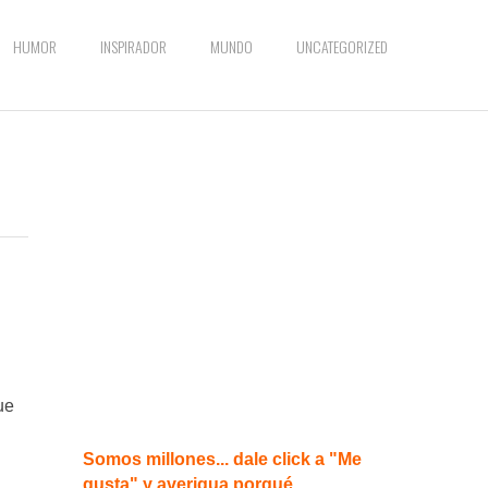
HUMOR
INSPIRADOR
MUNDO
UNCATEGORIZED
ue
Somos millones... dale click a "Me
gusta" y averigua porqué