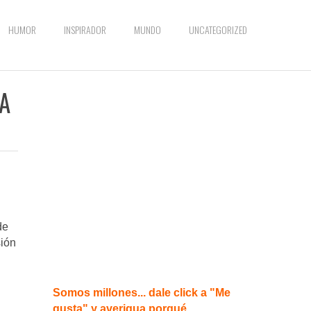
HUMOR
INSPIRADOR
MUNDO
UNCATEGORIZED
 A
de
sión
Somos millones... dale click a "Me
gusta" y averigua porqué