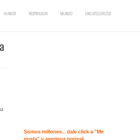
HUMOR
INSPIRADOR
MUNDO
UNCATEGORIZED
a
su
Somos millones... dale click a "Me
gusta" y averigua porqué