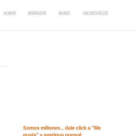
HUMOR
INSPIRADOR
MUNDO
UNCATEGORIZED
Somos millones... dale click a "Me
gusta" y averigua porqué