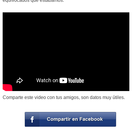
equivocados que estábamos.
Comparte este video con tus amigos, son datos muy útiles.