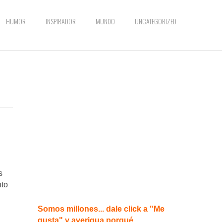
HUMOR
INSPIRADOR
MUNDO
UNCATEGORIZED
s
nto
Somos millones... dale click a "Me
gusta" y averigua porqué