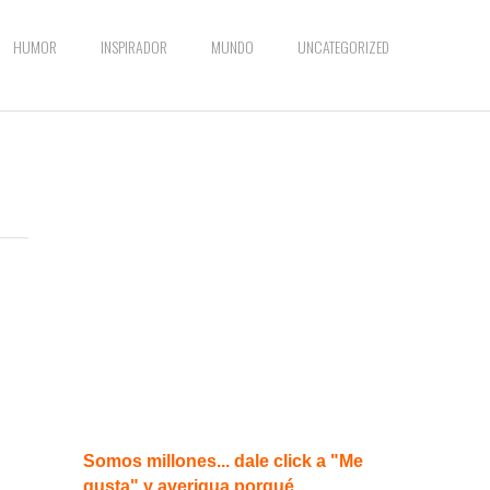
HUMOR
INSPIRADOR
MUNDO
UNCATEGORIZED
Somos millones... dale click a "Me
gusta" y averigua porqué