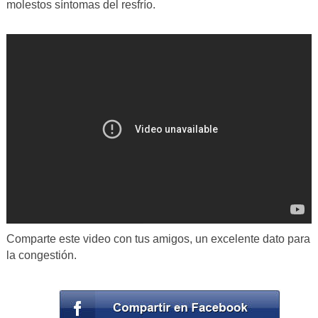
molestos síntomas del resfrío.
Comparte este video con tus amigos, un excelente dato para
la congestión.