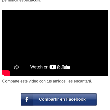
periférica espectacular.
Comparte este video con tus amigos, les encantará.