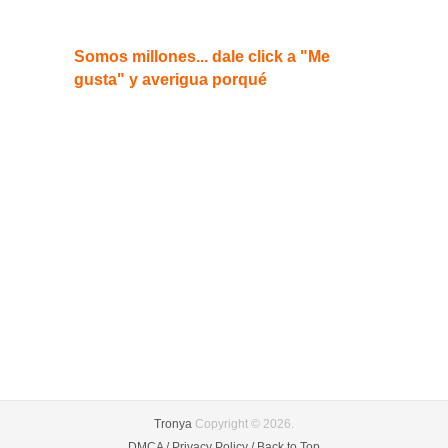
Somos millones... dale click a "Me
gusta" y averigua porqué
Tronya
Copyright © 2026.
DMCA /
Privacy Policy /
Back to Top