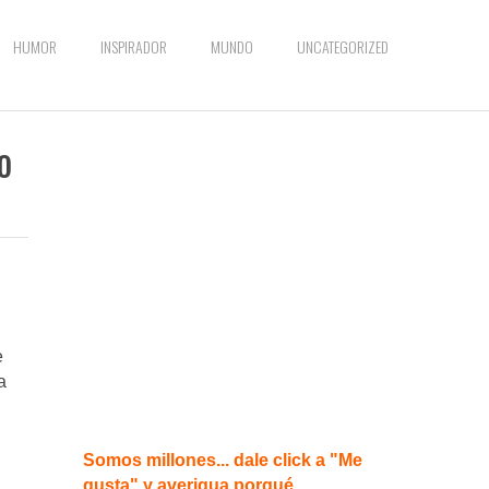
HUMOR
INSPIRADOR
MUNDO
UNCATEGORIZED
o
e
a
Somos millones... dale click a "Me
gusta" y averigua porqué