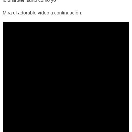
lo disfruten tanto como yo”.
Mira el adorable video a continuación: