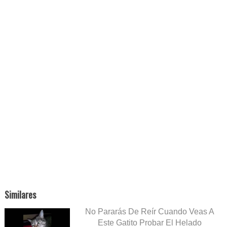
Similares
No Pararás De Reír Cuando Veas A
Este Gatito Probar El Helado