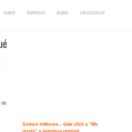
HUMOR
INSPIRADOR
MUNDO
UNCATEGORIZED
ué
 de
Somos millones... dale click a "Me
gusta" y averigua porqué