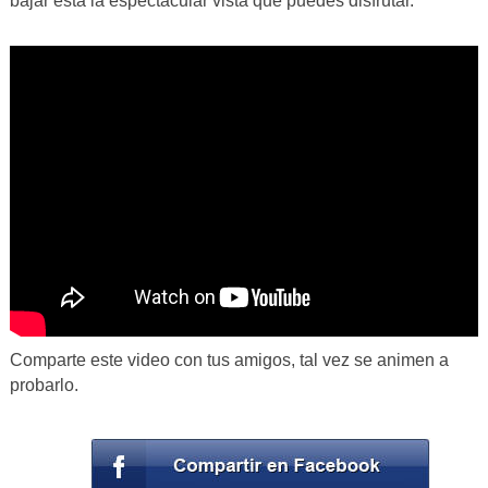
bajar está la espectacular vista que puedes disfrutar.
Comparte este video con tus amigos, tal vez se animen a
probarlo.