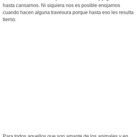
hasta cansarnos. Ni siquiera nos es posible enojarnos
cuando hacen alguna travesura porque hasta eso les resulta
tierno.
Para todos aquellos que son amante de los animales y en