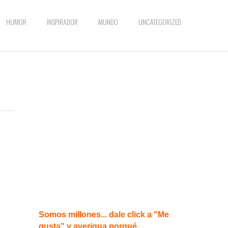
HUMOR
INSPIRADOR
MUNDO
UNCATEGORIZED
Somos millones... dale click a "Me
gusta" y averigua porqué