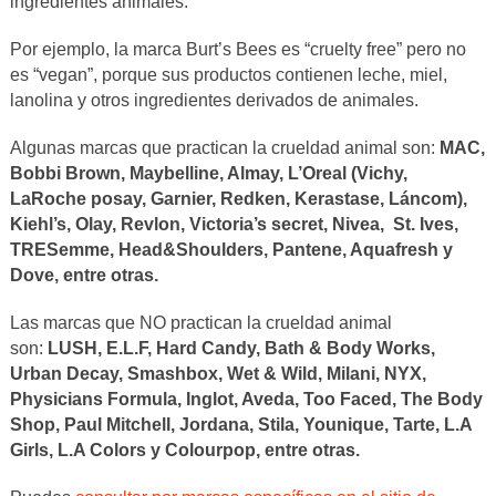
ingredientes animales.
Por ejemplo, la marca Burt’s Bees es “cruelty free” pero no
es “vegan”, porque sus productos contienen leche, miel,
lanolina y otros ingredientes derivados de animales.
Algunas marcas que practican la crueldad animal son:
MAC,
Bobbi Brown, Maybelline, Almay, L’Oreal (Vichy,
LaRoche posay, Garnier, Redken, Kerastase, Láncom),
Kiehl’s, Olay, Revlon, Victoria’s secret, Nivea, St. Ives,
TRESemme, Head&Shoulders, Pantene, Aquafresh y
Dove, entre otras.
Las marcas que NO practican la crueldad animal
son:
LUSH, E.L.F, Hard Candy, Bath & Body Works,
Urban Decay, Smashbox, Wet & Wild, Milani, NYX,
Physicians Formula, Inglot, Aveda, Too Faced, The Body
Shop, Paul Mitchell, Jordana, Stila, Younique, Tarte, L.A
Girls, L.A Colors y Colourpop, entre otras.