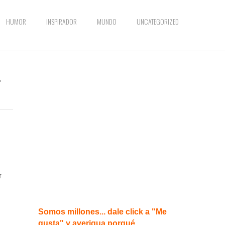
HUMOR
INSPIRADOR
MUNDO
UNCATEGORIZED
.
r
Somos millones... dale click a "Me
gusta" y averigua porqué